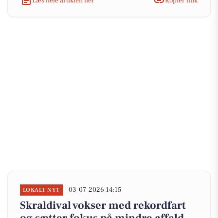
Læs hele artiklen her
Kopiér link
03-07-2026 14:15
LOKALT NYT
Skraldival vokser med rekordfart