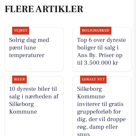
FLERE ARTIKLER
VEJRET
BOLIGMARKED
Solrig dag med
Top 6 over dyreste
pænt lune
boliger til salg i
temperaturer
Ans By. Priser op
til 3.500.000 kr
BILER
LOKALT NYT
10 dyreste biler til
Silkeborg
salg i nærheden af
Kommune
Silkeborg
inviterer til gratis
Kommune
gruppeforløb for
dig, der vil droppe
røg, damp eller
snus