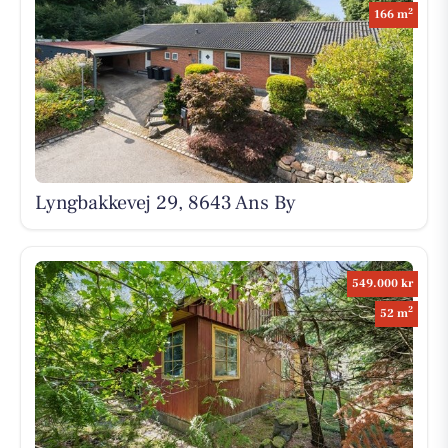
2
166 m
Lyngbakkevej 29, 8643 Ans By
549.000 kr
2
52 m