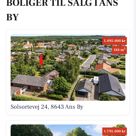
BOLIGER TIL SALG I ANS
BY
1.495.000 kr
2
188 m
Solsortevej 24, 8643 Ans By
1.795.000 kr