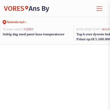
VORES
Ans By
Seneste nyt ›
15 timer siden |
VEJRET
05-08-2026 13:00 |
BOLI
Solrig dag med pænt lune temperaturer
Top 6 over dyreste boli
Priser op til 3.500.00