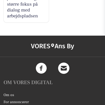
større fokus på
dialog med
arbejdspladsen
VORES
Ans By
OM VORES DIGITAL
Om os
For annoncører