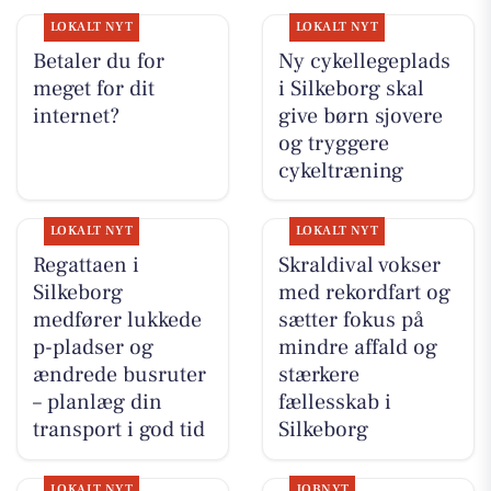
LOKALT NYT
LOKALT NYT
Betaler du for
Ny cykellegeplads
meget for dit
i Silkeborg skal
internet?
give børn sjovere
og tryggere
cykeltræning
LOKALT NYT
LOKALT NYT
Regattaen i
Skraldival vokser
Silkeborg
med rekordfart og
medfører lukkede
sætter fokus på
p-pladser og
mindre affald og
ændrede busruter
stærkere
– planlæg din
fællesskab i
transport i god tid
Silkeborg
LOKALT NYT
JOBNYT