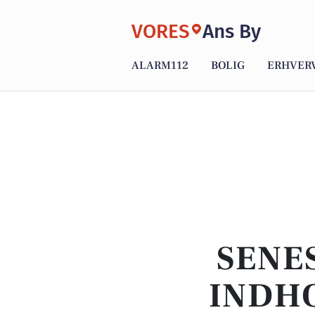
VORES
Ans By
ALARM112
BOLIG
ERHVER
SENE
INDHO