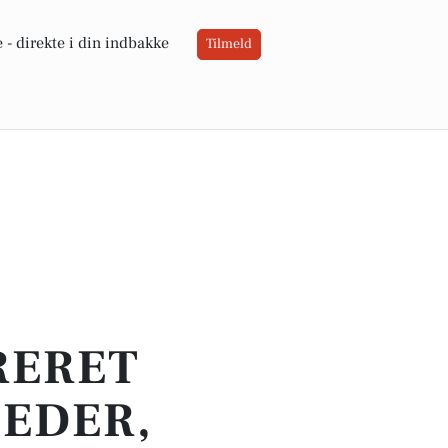
 -
direkte i din indbakke
Tilmeld
RERET
HEDER,