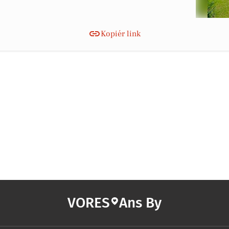
Kopiér link
VORES
Ans By