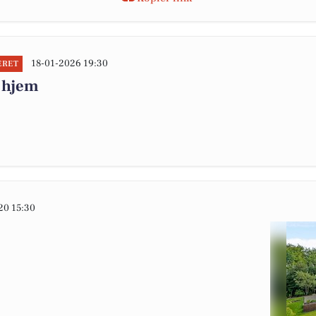
18-01-2026 19:30
ERET
t hjem
20 15:30