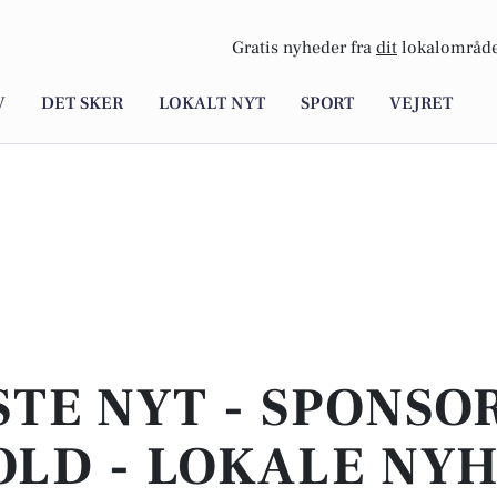
Gratis nyheder fra
dit
lokalområde
V
DET SKER
LOKALT NYT
SPORT
VEJRET
STE NYT - SPONSO
LD - LOKALE NY