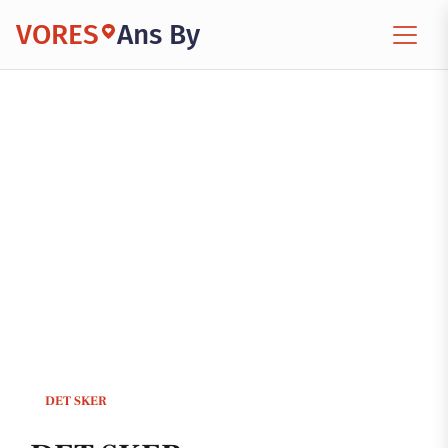
VORES
Ans By
DET SKER