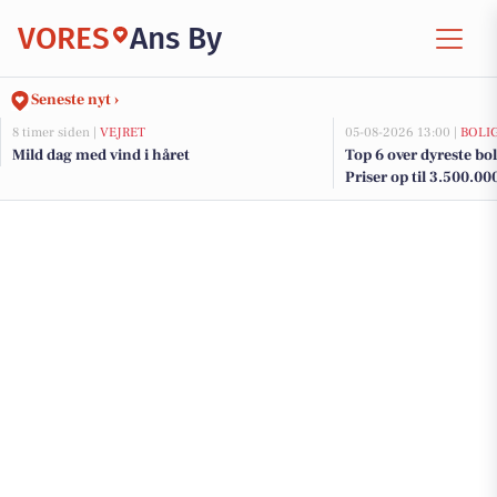
VORES
Ans By
Seneste nyt ›
8 timer siden |
VEJRET
05-08-2026 13:00 |
BOLI
Mild dag med vind i håret
Top 6 over dyreste boli
Priser op til 3.500.00