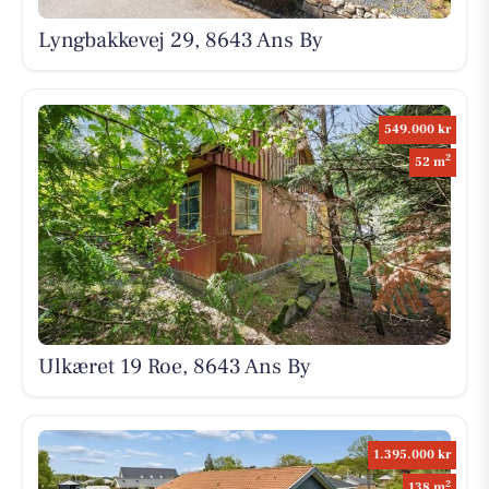
Lyngbakkevej 29, 8643 Ans By
549.000 kr
2
52 m
Ulkæret 19 Roe, 8643 Ans By
1.395.000 kr
2
138 m