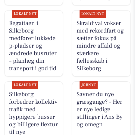
LOKALT NYT
LOKALT NYT
Regattaen i
Skraldival vokser
Silkeborg
med rekordfart og
medfører lukkede
sætter fokus på
p-pladser og
mindre affald og
ændrede busruter
stærkere
– planlæg din
fællesskab i
transport i god tid
Silkeborg
LOKALT NYT
JOBNYT
Silkeborg
Savner du nye
forbedrer kollektiv
græsgange? - Her
trafik med
er nye ledige
hyppigere busser
stillinger i Ans By
og billigere flextur
og omegn
til nye