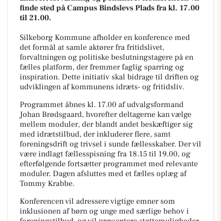
finde sted på Campus Bindslevs Plads fra kl. 17.00
til 21.00.
Silkeborg Kommune afholder en konference med
det formål at samle aktører fra fritidslivet,
forvaltningen og politiske beslutningstagere på en
fælles platform, der fremmer faglig sparring og
inspiration. Dette initiativ skal bidrage til driften og
udviklingen af kommunens idræts- og fritidsliv.
Programmet åbnes kl. 17.00 af udvalgsformand
Johan Brødsgaard, hvorefter deltagerne kan vælge
mellem moduler, der blandt andet beskæftiger sig
med idrætstilbud, der inkluderer flere, samt
foreningsdrift og trivsel i sunde fællesskaber. Der vil
være indlagt fællesspisning fra 18.15 til 19.00, og
efterfølgende fortsætter programmet med relevante
moduler. Dagen afsluttes med et fælles oplæg af
Tommy Krabbe.
Konferencen vil adressere vigtige emner som
inklusionen af børn og unge med særlige behov i
foreningstilbud, og vil præsentere støttemuligheder