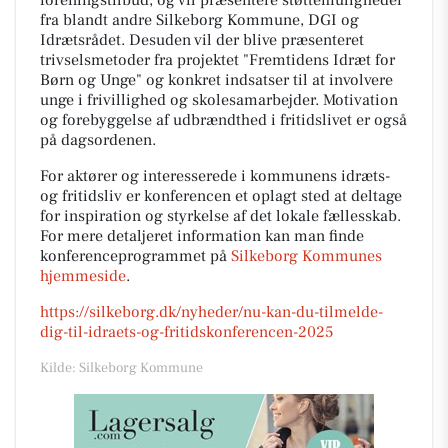
fra blandt andre Silkeborg Kommune, DGI og
Idrætsrådet. Desuden vil der blive præsenteret
trivselsmetoder fra projektet "Fremtidens Idræt for
Børn og Unge" og konkret indsatser til at involvere
unge i frivillighed og skolesamarbejder. Motivation
og forebyggelse af udbrændthed i fritidslivet er også
på dagsordenen.
For aktører og interesserede i kommunens idræts-
og fritidsliv er konferencen et oplagt sted at deltage
for inspiration og styrkelse af det lokale fællesskab.
For mere detaljeret information kan man finde
konferenceprogrammet på
Silkeborg Kommunes
hjemmeside
.
https://silkeborg.dk/nyheder/nu-kan-du-tilmelde-
dig-til-idraets-og-fritidskonferencen-2025
Kilde: Silkeborg Kommune