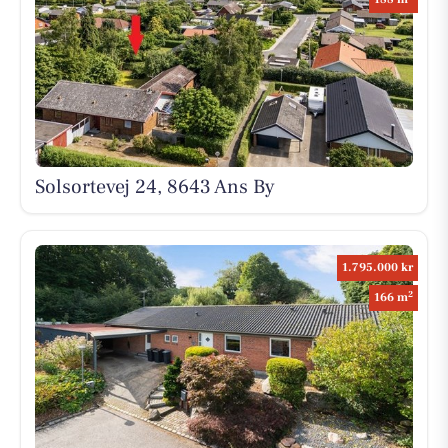
Solsortevej 24, 8643 Ans By
1.795.000 kr
2
166 m