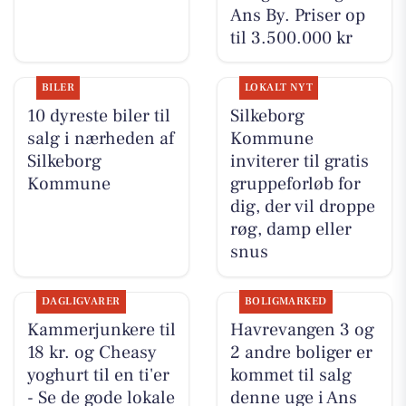
Ans By. Priser op
til 3.500.000 kr
BILER
LOKALT NYT
10 dyreste biler til
Silkeborg
salg i nærheden af
Kommune
Silkeborg
inviterer til gratis
Kommune
gruppeforløb for
dig, der vil droppe
røg, damp eller
snus
DAGLIGVARER
BOLIGMARKED
Kammerjunkere til
Havrevangen 3 og
18 kr. og Cheasy
2 andre boliger er
yoghurt til en ti'er
kommet til salg
- Se de gode lokale
denne uge i Ans