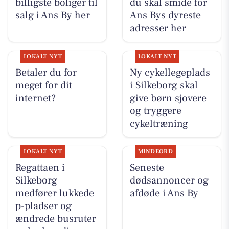
billigste boliger til
du skal smide for
salg i Ans By her
Ans Bys dyreste
adresser her
LOKALT NYT
LOKALT NYT
Betaler du for
Ny cykellegeplads
meget for dit
i Silkeborg skal
internet?
give børn sjovere
og tryggere
cykeltræning
LOKALT NYT
MINDEORD
Regattaen i
Seneste
Silkeborg
dødsannoncer og
medfører lukkede
afdøde i Ans By
p-pladser og
ændrede busruter