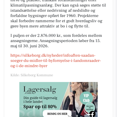
torve og pladser, trafikale foranstaltninger eller
klimatilpasningsanlæg. Der kan også søges støtte til
istandsættelse eller nedrivning af nedslidte og
forfaldne bygninger opført før 1960. Projekterne
skal forbedre rammerne for et godt hverdagsliv og
gøre byen mere attraktiv at bo i og flytte til.
I puljen er der 2.876.000 kr., som fordeles mellem
ansøgningerne. Ansøgningsperioden løber fra 15.
maj til 30. juni 2026.
https://silkeborg.dk/nyheder/infoaften-saadan-
soeger-du-midler-til-byfornyelse-i-landomraader-
og-i-de-mindre-byer
Kilde: Silkeborg Kommune