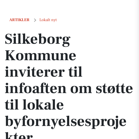
Silkeborg Kommune inviterer til infoaften om støtte til lokale byforn
ARTIKLER
Lokalt nyt
Silkeborg
Kommune
inviterer til
infoaften om støtte
til lokale
byfornyelsesproje
kter