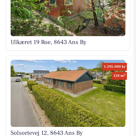
Ulkæret 19 Roe, 8643 Ans By
1.395.000 kr
2
138 m
Solsortevej 12, 8643 Ans By