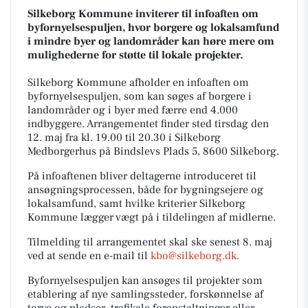
Silkeborg Kommune inviterer til infoaften om
byfornyelsespuljen, hvor borgere og lokalsamfund
i mindre byer og landområder kan høre mere om
mulighederne for støtte til lokale projekter.
Silkeborg Kommune afholder en infoaften om
byfornyelsespuljen, som kan søges af borgere i
landområder og i byer med færre end 4.000
indbyggere. Arrangementet finder sted tirsdag den
12. maj fra kl. 19.00 til 20.30 i Silkeborg
Medborgerhus på Bindslevs Plads 5, 8600 Silkeborg.
På infoaftenen bliver deltagerne introduceret til
ansøgningsprocessen, både for bygningsejere og
lokalsamfund, samt hvilke kriterier Silkeborg
Kommune lægger vægt på i tildelingen af midlerne.
Tilmelding til arrangementet skal ske senest 8. maj
ved at sende en e-mail til
kbo@silkeborg.dk
.
Byfornyelsespuljen kan ansøges til projekter som
etablering af nye samlingssteder, forskønnelse af