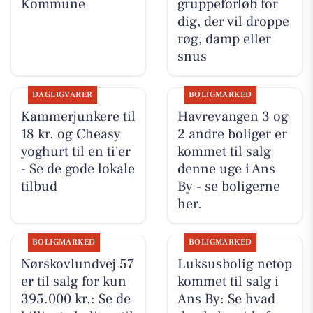
Kommune
gruppeforløb for
dig, der vil droppe
røg, damp eller
snus
DAGLIGVARER
BOLIGMARKED
Kammerjunkere til
Havrevangen 3 og
18 kr. og Cheasy
2 andre boliger er
yoghurt til en ti'er
kommet til salg
- Se de gode lokale
denne uge i Ans
tilbud
By - se boligerne
her.
BOLIGMARKED
BOLIGMARKED
Nørskovlundvej 57
Luksusbolig netop
er til salg for kun
kommet til salg i
395.000 kr.: Se de
Ans By: Se hvad