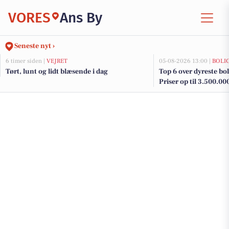
VORES
Ans By
Seneste nyt ›
6 timer siden |
VEJRET
05-08-2026 13:00 |
BOLI
Tørt, lunt og lidt blæsende i dag
Top 6 over dyreste boli
Priser op til 3.500.00