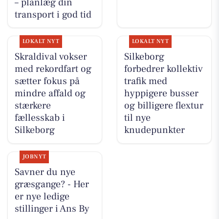
– planlæg din
transport i god tid
LOKALT NYT
LOKALT NYT
Skraldival vokser
Silkeborg
med rekordfart og
forbedrer kollektiv
sætter fokus på
trafik med
mindre affald og
hyppigere busser
stærkere
og billigere flextur
fællesskab i
til nye
Silkeborg
knudepunkter
JOBNYT
Savner du nye
græsgange? - Her
er nye ledige
stillinger i Ans By