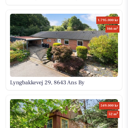
1.795.000 kr
2
166 m
Lyngbakkevej 29, 8643 Ans By
549.000 kr
2
52 m