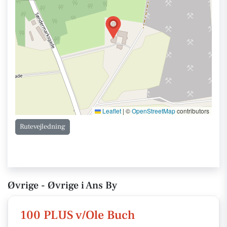
Leaflet
|
©
OpenStreetMap
contributors
Rutevejledning
Øvrige - Øvrige i Ans By
100 PLUS v/Ole Buch