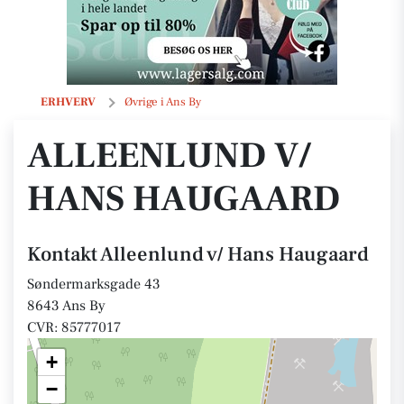
Alleenlund v/ Hans Haugaard
ERHVERV
Øvrige i Ans By
ALLEENLUND V/
HANS HAUGAARD
Kontakt Alleenlund v/ Hans Haugaard
Søndermarksgade 43
8643 Ans By
CVR: 85777017
+
−