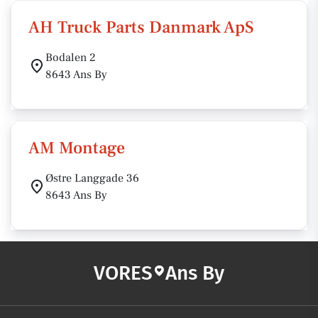
AH Truck Parts Danmark ApS
Bodalen 2
8643 Ans By
AM Montage
Østre Langgade 36
8643 Ans By
VORES
Ans By