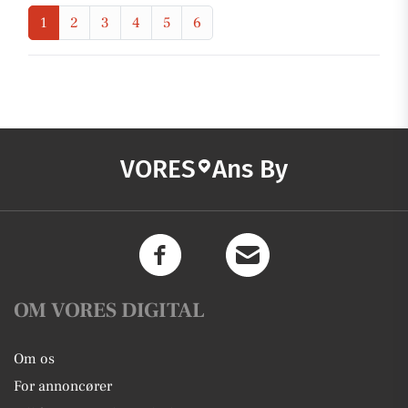
1
2
3
4
5
6
VORES
Ans By
OM VORES DIGITAL
Om os
For annoncører