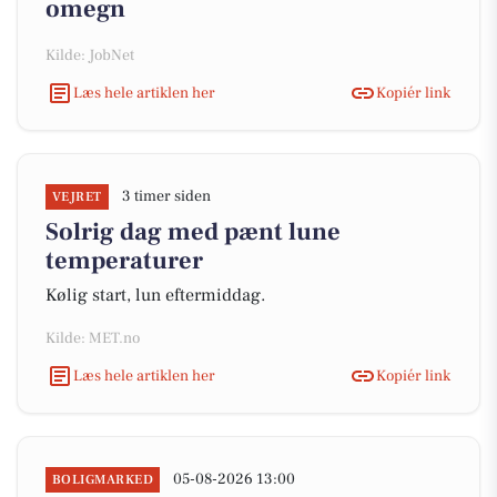
omegn
Kilde: JobNet
Læs hele artiklen her
Kopiér link
3 timer siden
VEJRET
Solrig dag med pænt lune
temperaturer
Kølig start, lun eftermiddag.
Kilde: MET.no
Læs hele artiklen her
Kopiér link
05-08-2026 13:00
BOLIGMARKED