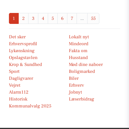
1
2
3
4
5
6
7
...
55
Det sker
Lokalt nyt
Erhvervsprofil
Mindeord
Lykønskning
Fakta om
Opslagstavlen
Husstand
Krop & Sundhed
Mød dine naboer
Sport
Boligmarked
Dagligvarer
Biler
Vejret
Erhverv
Alarm112
Jobnyt
Historisk
Læserbidrag
Kommunalvalg 2025