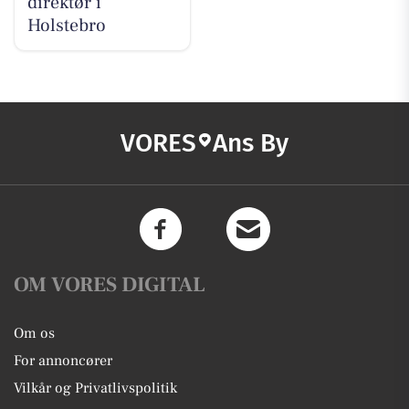
direktør i
Holstebro
VORES
Ans By
OM VORES DIGITAL
Om os
For annoncører
Vilkår og Privatlivspolitik