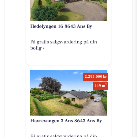
Hedelyngen 16 8643 Ans By
Få gratis salgsvurdering på din
bolig ›
2.295.000 kr
2
149 m
Havrevangen 3 Ans 8643 Ans By
Få gratis salgsvurdering på din