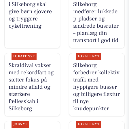
i Silkeborg skal
Silkeborg
give børn sjovere
medfører lukkede
og tryggere
p-pladser og
cykeltræning
ændrede busruter
– planlæg din
transport i god tid
LOKALT NYT
LOKALT NYT
Skraldival vokser
Silkeborg
med rekordfart og
forbedrer kollektiv
sætter fokus på
trafik med
mindre affald og
hyppigere busser
stærkere
og billigere flextur
fællesskab i
til nye
Silkeborg
knudepunkter
JOBNYT
LOKALT NYT