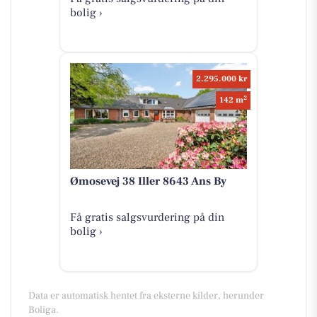
bolig ›
2.295.000 kr
2
142 m
Ømosevej 38 Iller 8643 Ans By
Få gratis salgsvurdering på din
bolig ›
Data er automatisk hentet fra eksterne kilder, herunder
Boliga.