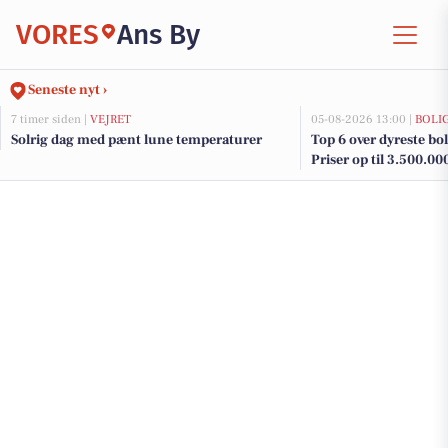
VORES
Ans By
Seneste nyt ›
7 timer siden |
VEJRET
05-08-2026 13:00 |
BOLI
Solrig dag med pænt lune temperaturer
Top 6 over dyreste boli
Priser op til 3.500.00