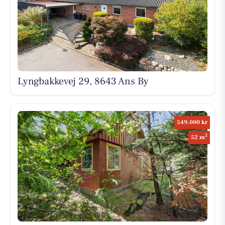
Lyngbakkevej 29, 8643 Ans By
549.000 kr
2
52 m