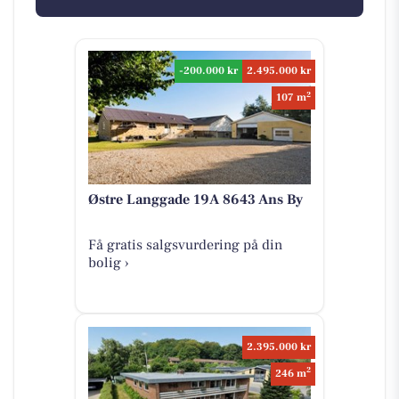
-200.000 kr
2.495.000 kr
2
107 m
Østre Langgade 19A 8643 Ans By
Få gratis salgsvurdering på din
bolig ›
2.395.000 kr
2
246 m