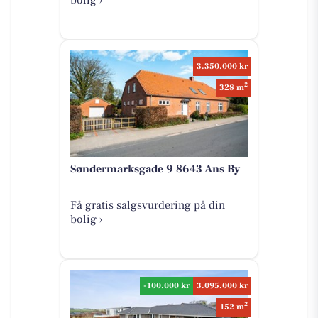
3.350.000 kr
2
328 m
Søndermarksgade 9 8643 Ans By
Få gratis salgsvurdering på din
bolig ›
-100.000 kr
3.095.000 kr
2
152 m