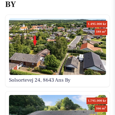
BY
1.495.000 kr
2
188 m
Solsortevej 24, 8643 Ans By
1.795.000 kr
2
166 m