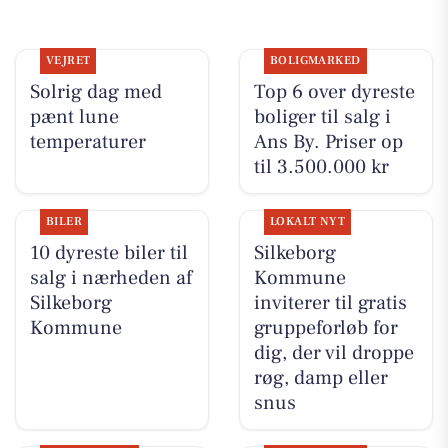
VEJRET
BOLIGMARKED
Solrig dag med
Top 6 over dyreste
pænt lune
boliger til salg i
temperaturer
Ans By. Priser op
til 3.500.000 kr
BILER
LOKALT NYT
10 dyreste biler til
Silkeborg
salg i nærheden af
Kommune
Silkeborg
inviterer til gratis
Kommune
gruppeforløb for
dig, der vil droppe
røg, damp eller
snus