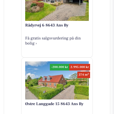
Rådyrvej 6 8643 Ans By
Få gratis salgsvurdering på din
bolig ›
-200.000 kr
2.995.000 kr
2
274 m
Østre Langgade 15 8643 Ans By