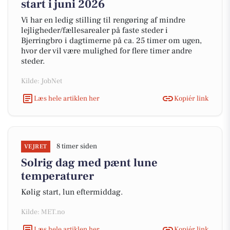
start i juni 2026
Vi har en ledig stilling til rengøring af mindre
lejligheder/fællesarealer på faste steder i
Bjerringbro i dagtimerne på ca. 25 timer om ugen,
hvor der vil være mulighed for flere timer andre
steder.
Kilde: JobNet
Læs hele artiklen her
Kopiér link
8 timer siden
VEJRET
Solrig dag med pænt lune
temperaturer
Kølig start, lun eftermiddag.
Kilde: MET.no
Læs hele artiklen her
Kopiér link