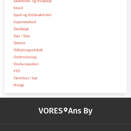
Skønheds- og hudpleje
Smed
Sport og fritidsaktivitet
Supermarked
Tandlæge
Taxi / Taxa
Tømrer
Udlejningselskab
Undervisning
Vinduespudser
VVS
Værtshus / bar
Øvrige
VORES
Ans By