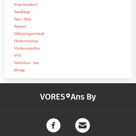
Supermarked
Tandlæge
Taxi / Taxa
Tømrer
Udlejningselskab
Undervisning
Vinduespudser
VVS
Værtshus / bar
Øvrige
VORES
Ans By