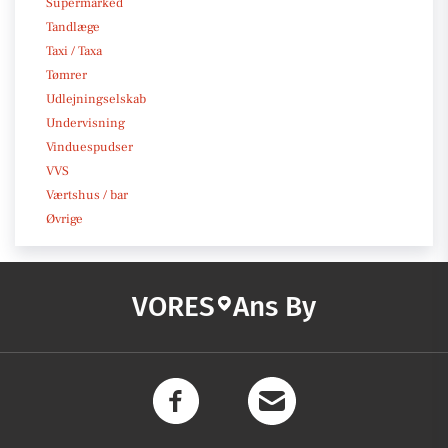
Supermarked
Tandlæge
Taxi / Taxa
Tømrer
Udlejningselskab
Undervisning
Vinduespudser
VVS
Værtshus / bar
Øvrige
VORES
Ans By