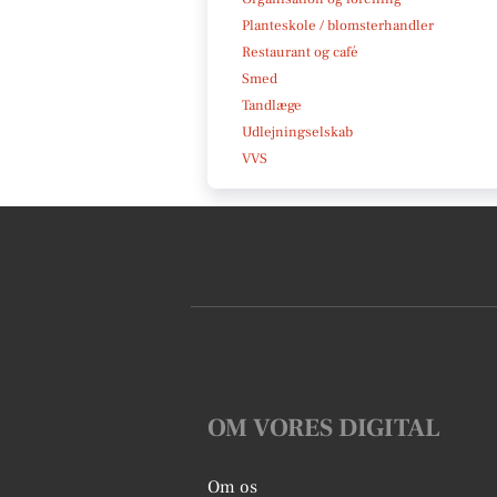
Planteskole / blomsterhandler
Restaurant og café
Smed
Tandlæge
Udlejningselskab
VVS
OM VORES DIGITAL
Om os