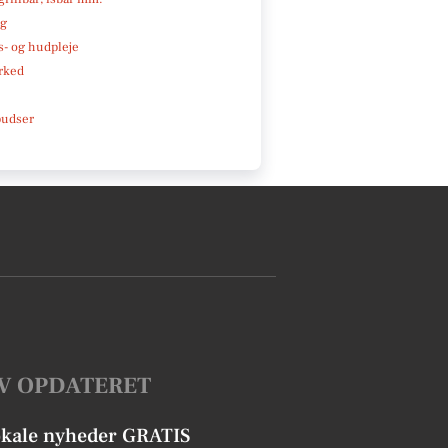
ng
- og hudpleje
rked
pudser
V OPDATERET
okale nyheder GRATIS