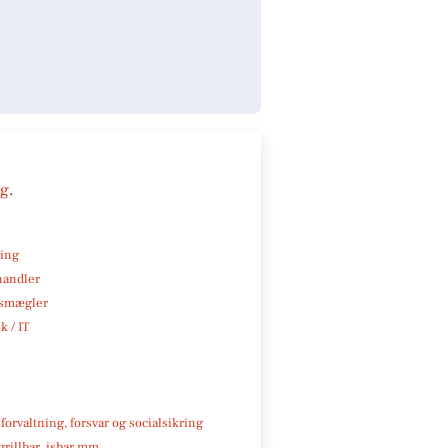
ng
.
ning
handler
smægler
k / IT
 forvaltning, forsvar og socialsikring
 grillbar, isbar mm.