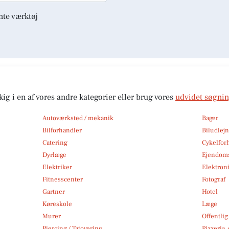
nte værktøj
kig i en af vores andre kategorier eller brug vores
udvidet søgni
Autoværksted / mekanik
Bager
Bilforhandler
Biludlej
Catering
Cykelfor
Dyrlæge
Ejendom
Elektriker
Elektroni
Fitnesscenter
Fotograf
Gartner
Hotel
Køreskole
Læge
Murer
Offentlig
Piercing / Tatovering
Pizzeria,