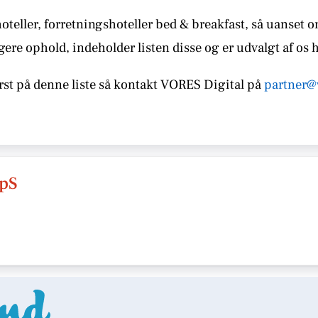
teller, forretningshoteller bed & breakfast, så uanset 
gere ophold, indeholder listen disse
og er udvalgt af os 
st på denne liste så kontakt
VORES
Digital på
partner@
pS