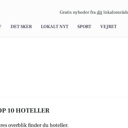
Gratis nyheder fra
dit
lokalområde
V
DET SKER
LOKALT NYT
SPORT
VEJRET
TOP 10 HOTELLER
ores overblik finder du hoteller.