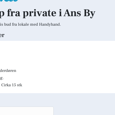
p fra private i Ans By
is bud fra lokale med Handyhand.
er
lderdøren
g.
 Cirka 15 stk