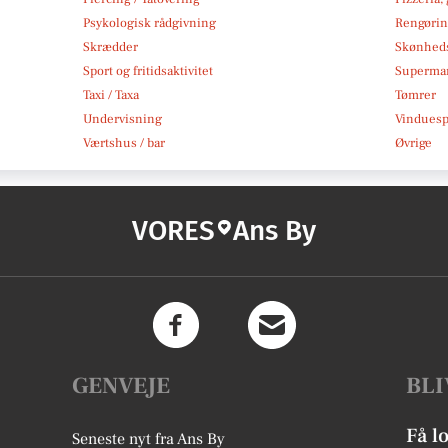
Psykologisk rådgivning
Rengøri
Skrædder
Skønheds
Sport og fritidsaktivitet
Superma
Taxi / Taxa
Tømrer
Undervisning
Vindues
Værtshus / bar
Øvrige
VORES
Ans By
GENVEJE
BLI
Få l
Seneste nyt fra Ans By